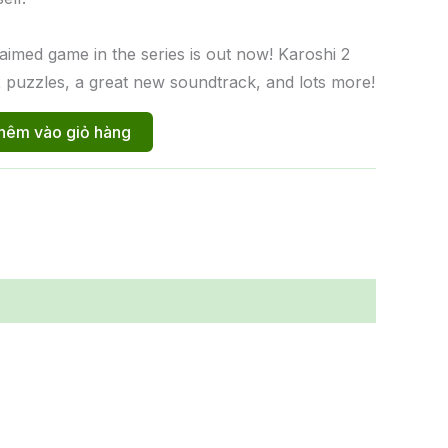
laimed game in the series is out now! Karoshi 2
x puzzles, a great new soundtrack, and lots more!
hêm vào giỏ hàng