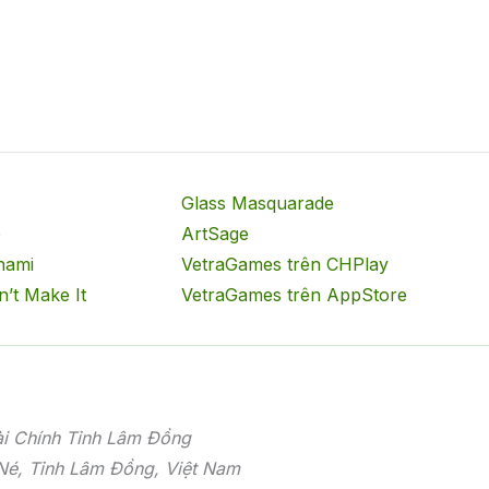
Glass Masquarade
b
ArtSage
nami
VetraGames trên CHPlay
n’t Make It
VetraGames trên AppStore
i Chính Tỉnh Lâm Đồng
 Né, Tỉnh Lâm Đồng, Việt Nam