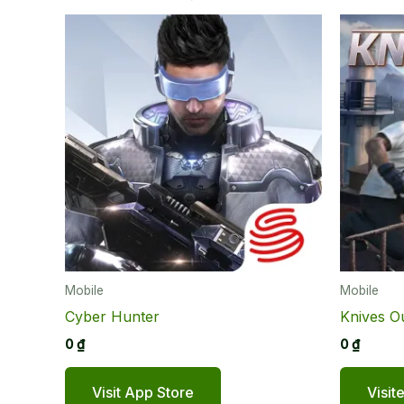
Mobile
Mobile
Cyber Hunter
Knives O
0
₫
0
₫
Visit App Store
Visit