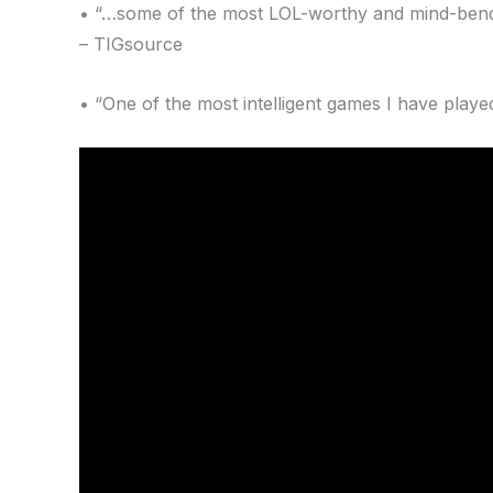
• “…some of the most LOL-worthy and mind-bend
– TIGsource
• “One of the most intelligent games I have playe