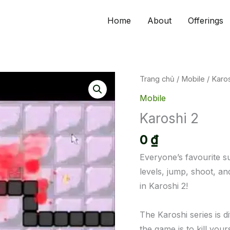
Home
About
Offerings
Trang chủ
/
Mobile
/ Karos
Mobile
Karoshi 2
0
₫
Everyone’s favourite su
levels, jump, shoot, an
in Karoshi 2!
The Karoshi series is 
the game is to kill yours