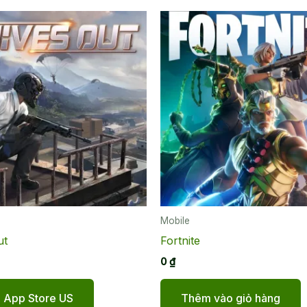
Mobile
ut
Fortnite
0
₫
e App Store US
Thêm vào giỏ hàng