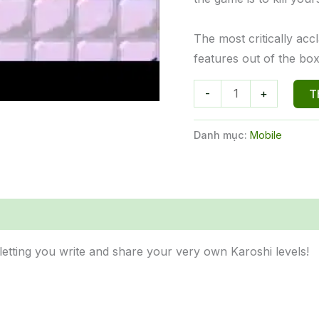
The most critically acc
features out of the bo
Karoshi
-
+
T
2
số
Danh mục:
Mobile
lượng
 letting you write and share your very own Karoshi levels!