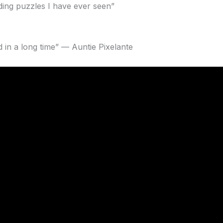
ing puzzles I have ever seen”
d in a long time” — Auntie Pixelante