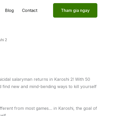
Blog
Contact
Tham gia ngay
hi 2
icidal salaryman returns in Karoshi 2! With 50
d find new and mind-bending ways to kill yourself
different from most games… in Karoshi, the goal of
elf.