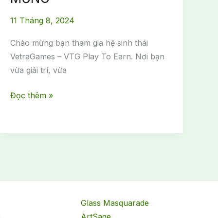
11 Tháng 8, 2024
Chào mừng bạn tham gia hệ sinh thái
VetraGames – VTG Play To Earn. Nơi bạn
vừa giải trí, vừa
MIỄN
Đọc thêm »
PHÍ
–
Hướng
Dẫn
Nhận
Gói
QUÀ
Glass Masquarade
CHÀO
b
ArtSage
MỪNG