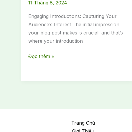
11 Tháng 8, 2024
Engaging Introductions: Capturing Your
Audience’s Interest The initial impression
your blog post makes is crucial, and that’s
where your introduction
Hướng
Đọc thêm »
Dẫn
Rút
Thưởng
VTG
Play
To
Earn
Trang Chủ
Giới Thiệu