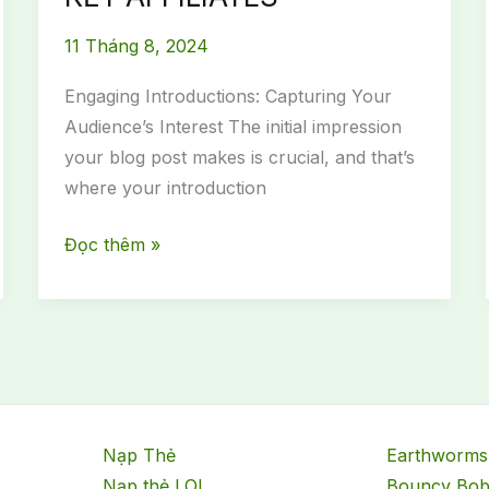
11 Tháng 8, 2024
Engaging Introductions: Capturing Your
Audience’s Interest The initial impression
your blog post makes is crucial, and that’s
where your introduction
Các
Đọc thêm »
Bước
Để
Trở
Thành
ĐỐI
TÁC
Nạp Thẻ
Earthworms
TIẾP
Nạp thẻ LOL
Bouncy Bo
THỊ