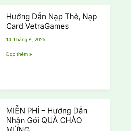
Hướng Dẫn Nạp Thẻ, Nạp
Card VetraGames
14 Tháng 8, 2025
Hướng
Đọc thêm »
Dẫn
Nạp
Thẻ,
Nạp
Card
VetraGames
MIỄN PHÍ – Hướng Dẫn
Nhận Gói QUÀ CHÀO
MỪNG